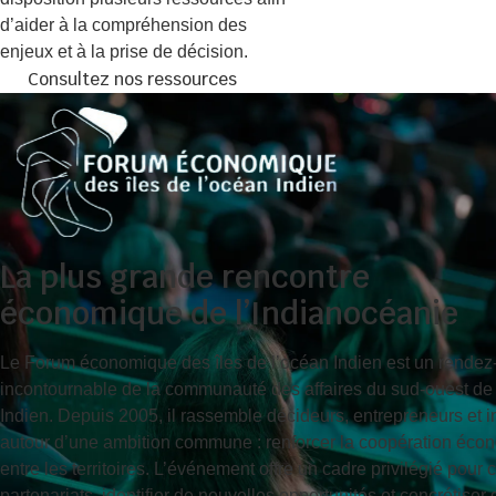
d’aider à la compréhension des
enjeux et à la prise de décision.
Consultez nos ressources
La plus grande rencontre
économique de l’Indianocéanie
Le Forum économique des îles de l’océan Indien est un rendez
incontournable de la communauté des affaires du sud-ouest de
Indien. Depuis 2005, il rassemble décideurs, entrepreneurs et i
autour d’une ambition commune : renforcer la coopération éco
entre les territoires. L’événement offre un cadre privilégié pour
partenariats, identifier de nouvelles opportunités et concrétiser 