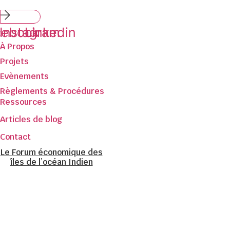
Submit
cebook
Instagram
Linkedin
À Propos
Projets
Evènements
Règlements & Procédures
Ressources
Articles de blog
Contact
Le Forum économique des
îles de l’océan Indien