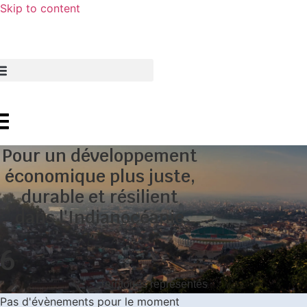
Skip to content
Pour un développement
économique plus juste,
durable et résilient
dans l'Indianocéanie
6
Territoires représentés
Pas d'évènements pour le moment