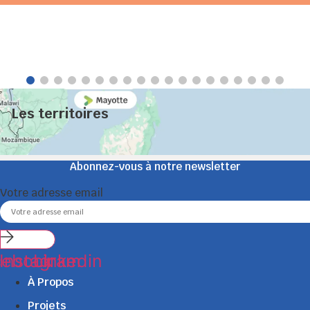
Les territoires
Abonnez-vous à notre newsletter
Votre adresse email
Submit
cebook
Instagram
Linkedin
À Propos
Projets