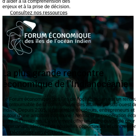
d’aider à la compréhension des
enjeux et à la prise de décision.
Consultez nos ressources
La plus grande rencontre
économique de l’Indianocéanie
Le Forum économique des îles de l’océan Indien est un rende
incontournable de la communauté des affaires du sud-ouest d
Indien. Depuis 2005, il rassemble décideurs, entrepreneurs et 
autour d’une ambition commune : renforcer la coopération é
entre les territoires. L’événement offre un cadre privilégié pou
partenariats, identifier de nouvelles opportunités et concrétiser
Découvrez nos éditions