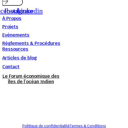
Submit
acebook
Instagram
Linkedin
À Propos
Projets
Evènements
Règlements & Procédures
Ressources
Articles de blog
Contact
Le Forum économique des
îles de l’océan Indien
Politique de confidentialité
Termes & Conditions